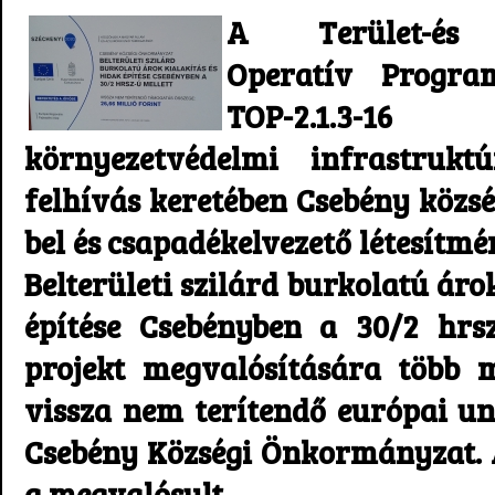
A Terület-és Te
Operatív Progra
TOP-2.1.3-1
környezetvédelmi infrastruktú
felhívás keretében Csebény közsé
bel és csapadékelvezető létesítm
Belterületi szilárd burkolatú áro
építése Csebényben a 30/2 hrs
projekt megvalósítására több m
vissza nem terítendő európai un
Csebény Községi Önkormányzat. A 
a megvalósult.