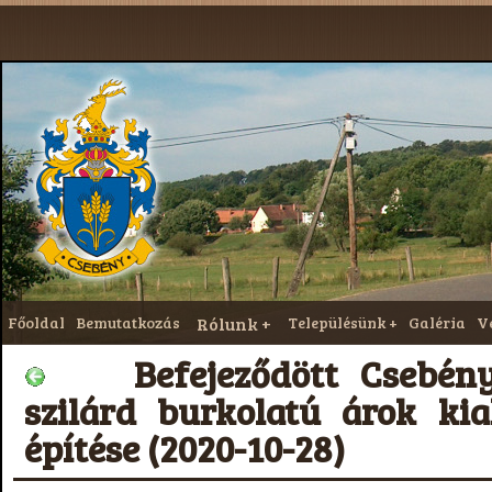
Főoldal
Bemutatkozás
Rólunk
Településünk
Galéria
V
Befejeződött Csebénybe
szilárd burkolatú árok kia
építése (2020-10-28)