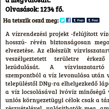
Olvasások: 1234 fő.
Ha tetszik oszd meg:
A vízrendezési projekt -felújított ví
hosszú- révén biztonságosan mego
elvezetése. Az elkészült vízvisszat
veszélyeztetett területre érkez
lezúdulását. A vízvisszatart
szempontból a víz levonulása után v
településtől DNy-ra elhelyezkedő láp
a víz locsolásával ivóvíz minőségű v
uniós környezetügyi célok csak a tá
részvételével, valósíthatók meg, a