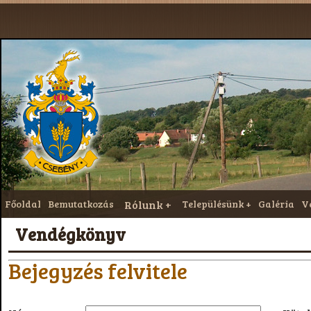
Főoldal
Bemutatkozás
Rólunk
Településünk
Galéria
V
Vendégkönyv
Bejegyzés felvitele