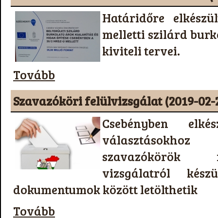
Határidőre elkészü
melletti szilárd bur
kiviteli tervei.
Tovább
Szavazóköri felülvizsgálat (2019-02-
Csebényben elké
választásokho
szavazókörök f
vizsgálatról kés
dokumentumok között letölthetik
Tovább