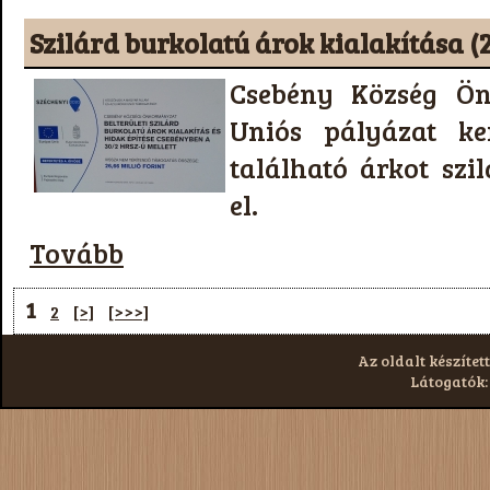
Szilárd burkolatú árok kialakítása (
Csebény Község Ö
Uniós pályázat ke
található árkot szil
el.
Tovább
1
2
[>]
[>>>]
Az oldalt készített
Látogatók: 