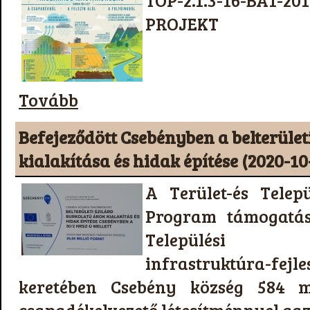
TOP-2.1.3-16-BA
PROJEKT
Tovább
Befejeződött Csebényben a belterület
kialakítása és hidak építése (2020-10
A Terület-és Telepü
Program támogatás
Települési k
infrastruktúra-fejl
keretében Csebény község 584 mé