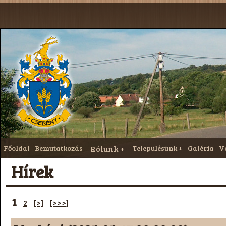
Főoldal
Bemutatkozás
Rólunk
Településünk
Galéria
V
Hírek
1
2
[>]
[>>>]