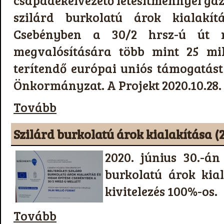
csapadékelvezető létesítménnyel gaz
szilárd burkolatú árok kialakít
Csebényben a 30/2 hrsz-ú út m
megvalósítására több mint 25 mil
terítendő európai uniós támogatást
Önkormányzat. A Projekt 2020.10.28.
Tovább
Szilárd burkolatú árok kialakítása (
2020. június 30.-án
burkolatú árok kia
kivitelezés 100%-os.
Tovább